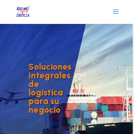
Soluciones
integrales
de
logística
para su
negocio