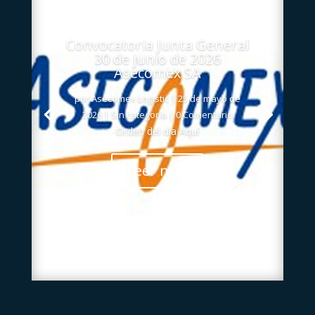
Convocatoria Junta General
30 de junio de 2026
Asecomex SA
por
Asecomex Logistic
|
25 de mayo de
2026
|
Sin categoría
| 0 Comentario
Orden del día Aquí
Leer más