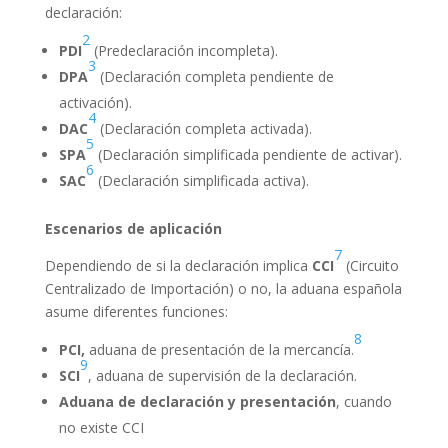
declaración:
2
PDI
(Predeclaración incompleta).
3
DPA
(Declaración completa pendiente de
activación).
4
DAC
(Declaración completa activada).
5
SPA
(Declaración simplificada pendiente de activar).
6
SAC
(Declaración simplificada activa).
Escenarios de aplicación
7
Dependiendo de si la declaración implica
CCI
(Circuito
Centralizado de Importación) o no, la aduana española
asume diferentes funciones:
8
PCI,
aduana de presentación de la mercancía.
9
SCI
, aduana de supervisión de la declaración.
Aduana de declaración y presentación
, cuando
no existe CCI