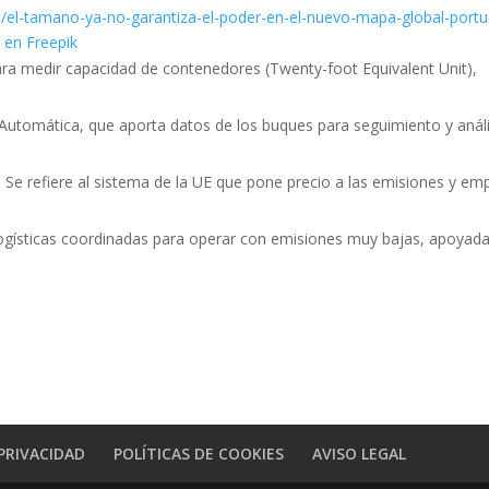
l/el-tamano-ya-no-garantiza-el-poder-en-el-nuevo-mapa-global-portu
 en Freepik
ara medir capacidad de contenedores (Twenty-foot Equivalent Unit),
n Automática, que aporta datos de los buques para seguimiento y análi
Se refiere al sistema de la UE que pone precio a las emisiones y em
/logísticas coordinadas para operar con emisiones muy bajas, apoyad
 PRIVACIDAD
POLÍTICAS DE COOKIES
AVISO LEGAL