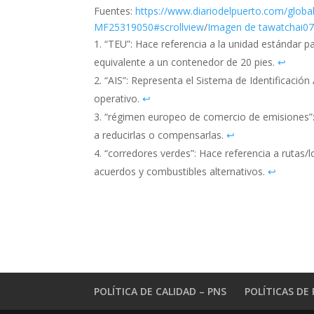
Fuentes:
https://www.diariodelpuerto.com/globa
MF25319050#scrollview
/
Imagen de tawatchai07
“TEU”: Hace referencia a la unidad estándar p
equivalente a un contenedor de 20 pies.
↩︎
“AIS”: Representa el Sistema de Identificació
operativo.
↩︎
“régimen europeo de comercio de emisiones”: 
a reducirlas o compensarlas.
↩︎
“corredores verdes”: Hace referencia a rutas
acuerdos y combustibles alternativos.
↩︎
POLÍTICA DE CALIDAD – PNS
POLÍTICAS DE