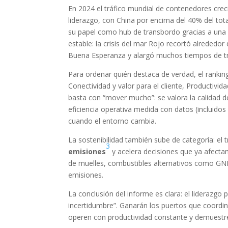
En 2024 el tráfico mundial de contenedores crec
liderazgo, con China por encima del 40% del tota
su papel como hub de transbordo gracias a una 
estable: la crisis del mar Rojo recortó alrededor
Buena Esperanza y alargó muchos tiempos de tr
Para ordenar quién destaca de verdad, el rankin
Conectividad y valor para el cliente, Productivida
basta con “mover mucho”: se valora la calidad de 
eficiencia operativa medida con datos (incluido
cuando el entorno cambia.
La sostenibilidad también sube de categoría: el
3
emisiones
y acelera decisiones que ya afectan
de muelles, combustibles alternativos como G
emisiones.
La conclusión del informe es clara: el liderazgo
incertidumbre”. Ganarán los puertos que coordin
operen con productividad constante y demuestre