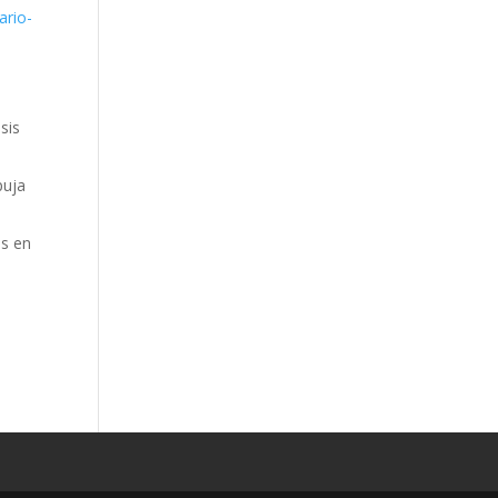
ario-
sis
puja
as en