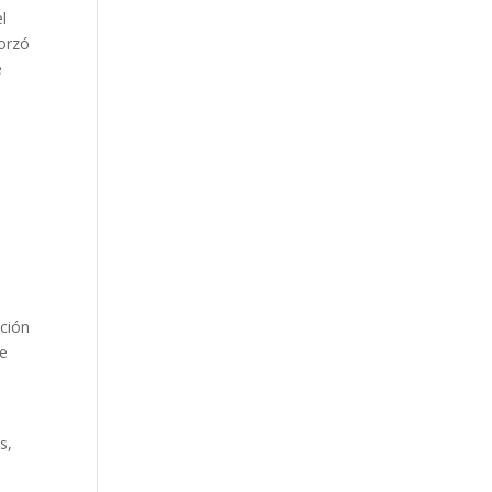
l
forzó
e
ación
de
s,