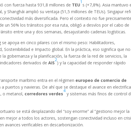
1
ió con fuerza hasta 931,8 millones de
TEU
s (+7,8%). Asia mantuvo e
l, y Shanghái amplió su ventaja (51,5 millones de TEUs). Singapur re
conectividad más diversificada. Pero el contexto no fue precisament
 de un 56% los tránsitos por esa ruta, obligó a desvíos por el cabo de
ánsito entre una y dos semanas, desajustando cadenas logísticas.
g se apoya en cinco pilares con el mismo peso: Habilitadores,
d, Sostenibilidad e Impacto global. En la práctica, eso significa que no
la gobernanza y la planificación, la fuerza de la red de servicios, la
2
s indicadores derivados de
AIS
) y la capacidad de responder rápido
 transporte marítimo entra en el régimen
europeo de comercio de
 a puertos y navieras. De ahí que se destaque el avance en electrific
4
NL o metanol,
corredores verdes
y sistemas más finos de control 
 portuario se está desplazando del “soy enorme” al “gestiono mejor la
en mejor a todos los actores, sostengan conectividad incluso en crisi
n avances verificables en descarbonización.