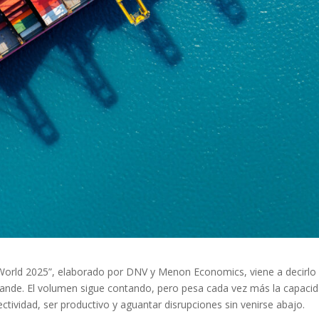
 World 2025”, elaborado por DNV y Menon Economics, viene a decirlo 
ande. El volumen sigue contando, pero pesa cada vez más la capaci
tividad, ser productivo y aguantar disrupciones sin venirse abajo.