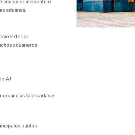
e cualquier incidente o
las aduanas.
cio Exterior
pachos aduaneros
)
po A)
 mercancías fabricadas e
rincipales puntos